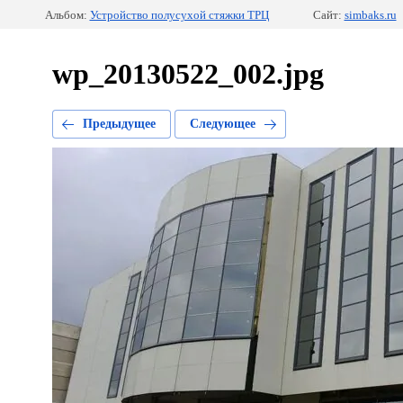
Альбом:
Устройство полусухой стяжки ТРЦ
Сайт:
simbaks.ru
wp_20130522_002.jpg
Предыдущее
Следующее